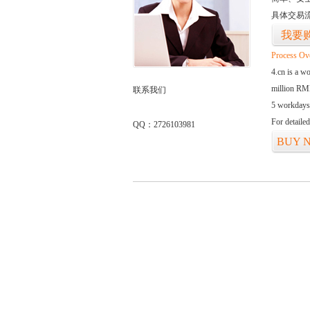
具体交易
我要
Process Ov
4.cn is a w
million RMB
联系我们
5 workdays
For detaile
QQ：2726103981
BUY 