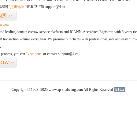
流程可
“点击这里”
查看或咨询support@4.cn。
购买
>>
erview:
orld leading domain escrow service platform and ICANN-Accredited Registrar, with 6 years ri
 transaction volume every year. We promise our clients with professional, safe and easy third-
.
d process, you can
“visit here”
or contact support@4.cn.
NOW
>>
Copyright © 1998 -2025 www.ap-shaiwang.com All Rights Reserved
51La