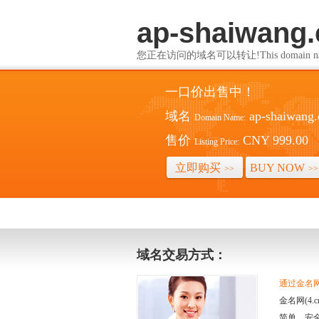
ap-shaiwang
您正在访问的域名可以转让!This domain name i
一口价出售中！
域名
ap-shaiwang
Domain Name:
售价
CNY 999.00
Listing Price:
立即购买
BUY NOW
>>
>>
域名交易方式：
通过金名网(
金名网(4
简单、安